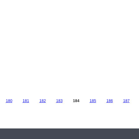
180
181
182
183
184
185
186
187