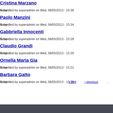
Cristina Marzano
Submitted by
Array
superadmin
on Wed, 08/05/2013 - 15:38
Paolo Manzini
Submitted by
Array
superadmin
on Wed, 08/05/2013 - 15:34
Gabbriella Innocenti
Submitted by
Array
superadmin
on Wed, 08/05/2013 - 15:28
Claudio Grandi
Submitted by
Array
superadmin
on Wed, 08/05/2013 - 15:26
Ornella Maria Gia
Submitted by
Array
superadmin
on Wed, 08/05/2013 - 15:21
Barbara Gatto
Submitted by
Array
superadmin
on Wed, 08/05/2013 - 15:18
« first
‹ previous
…
Pages