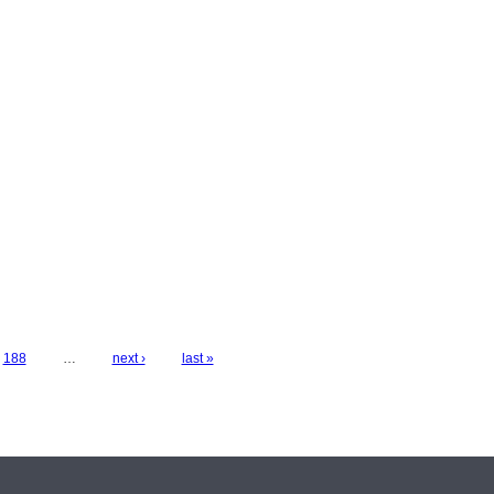
188
…
next ›
last »