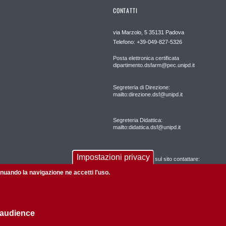
CONTATTI
via Marzolo, 5 35131 Padova
Telefono: +39-049-827-5326
Posta elettronica certificata
dipartimento.dsfarm@pec.unipd.it
Segreteria di Direzione:
mailto:direzione.dsf@unipd.it
Segreteria Didattica:
mailto:didattica.dsf@unipd.it
Impostazioni privacy
Per segnalazioni sul sito contattare:
tinuando la navigazione ne accetti l'uso.
mailto:informatici.dsf@unipd.it
 audience
Informazioni su questo sito
Privacy policy