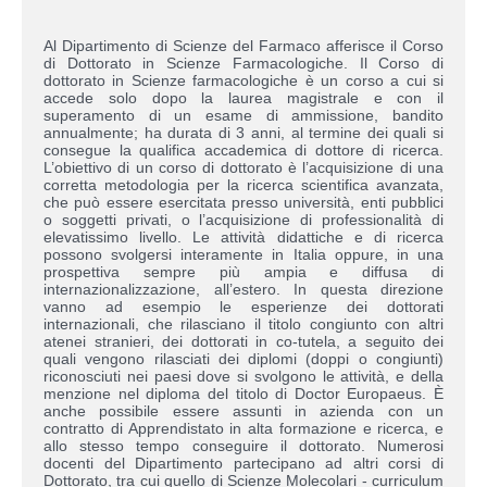
Al Dipartimento di Scienze del Farmaco afferisce il Corso
di Dottorato in Scienze Farmacologiche. Il Corso di
dottorato in Scienze farmacologiche è un corso a cui si
accede solo dopo la laurea magistrale e con il
superamento di un esame di ammissione, bandito
annualmente; ha durata di 3 anni, al termine dei quali si
consegue la qualifica accademica di dottore di ricerca.
L’obiettivo di un corso di dottorato è l’acquisizione di una
corretta metodologia per la ricerca scientifica avanzata,
che può essere esercitata presso università, enti pubblici
o soggetti privati, o l’acquisizione di professionalità di
elevatissimo livello. Le attività didattiche e di ricerca
possono svolgersi interamente in Italia oppure, in una
prospettiva sempre più ampia e diffusa di
internazionalizzazione, all’estero. In questa direzione
vanno ad esempio le esperienze dei dottorati
internazionali, che rilasciano il titolo congiunto con altri
atenei stranieri, dei dottorati in co-tutela, a seguito dei
quali vengono rilasciati dei diplomi (doppi o congiunti)
riconosciuti nei paesi dove si svolgono le attività, e della
menzione nel diploma del titolo di Doctor Europaeus. È
anche possibile essere assunti in azienda con un
contratto di Apprendistato in alta formazione e ricerca, e
allo stesso tempo conseguire il dottorato. Numerosi
docenti del Dipartimento partecipano ad altri corsi di
Dottorato, tra cui quello di Scienze Molecolari - curriculum