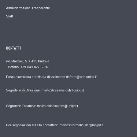
Amministrazione Trasparente
Staff
CONTATTI
via Marzolo, 5 35131 Padova
Telefono: +39-049-827-5326
Posta elettronica certificata dipartimento.dsfarm@pec.unipd.it
Segreteria di Direzione: mailto:direzione.dsf@unipd.it
Segreteria Didattica: mailto:didattica.dsf@unipd.it
Per segnalazioni sul sito contattare: mailto:informatici.dsf@unipd.it