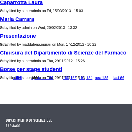
Caparrotta Laura
Submitted by
Array
superadmin
on Fri, 15/03/2013 - 15:03
Maria Carrara
Submitted by
Array
admin
on Wed, 20/02/2013 - 13:32
Presentazione
Submitted by
Array
maddalena.murari
on Mon, 17/12/2012 - 10:22
Chiusura del Dipartimento di Scienze del Farmaco
Submitted by
Array
superadmin
on Thu, 29/11/2012 - 15:26
Borse per stage studenti
Submitted by
Array
« first
187
superadmin
188
‹ previous
on Thu, 29/11/2012 - 15:23
189
…
190
183
191
184
next ›
185
last »
186
Pages
DIPARTIMENTO DI SCIENZE DEL
FARMACO