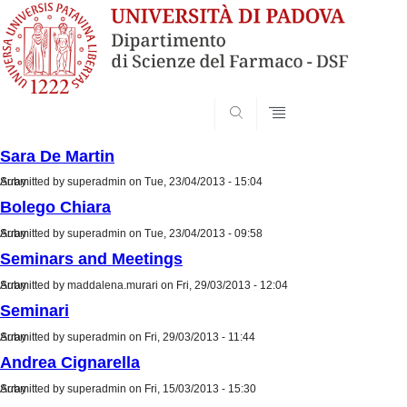
SEARCH
Sara De Martin
Submitted by
Array
superadmin
on Tue, 23/04/2013 - 15:04
Bolego Chiara
Submitted by
Array
superadmin
on Tue, 23/04/2013 - 09:58
Seminars and Meetings
Submitted by
Array
maddalena.murari
on Fri, 29/03/2013 - 12:04
Seminari
Submitted by
Array
superadmin
on Fri, 29/03/2013 - 11:44
Andrea Cignarella
Submitted by
Array
superadmin
on Fri, 15/03/2013 - 15:30