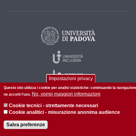
Impostazioni privacy
Questo sito utilizza i cookie per analisi statistiche: continuando la navigazion
No, vorrei maggiori informazioni
ne accetti l'uso.
© 2026 Università di Padova - Tutti i diritti riservati
Cookie tecnici - strettamente necessari
P.I. 00742430283 C.F. 80006480281
Cookie analitici - misurazione anonima audience
Informazioni su questo sito
Privacy policy
Salva preferenze