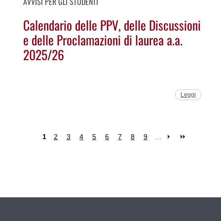
AVVISI PER GLI STUDENTI
Calendario delle PPV, delle Discussioni
e delle Proclamazioni di laurea a.a.
2025/26
Leggi
1
2
3
4
5
6
7
8
9
…
Pages