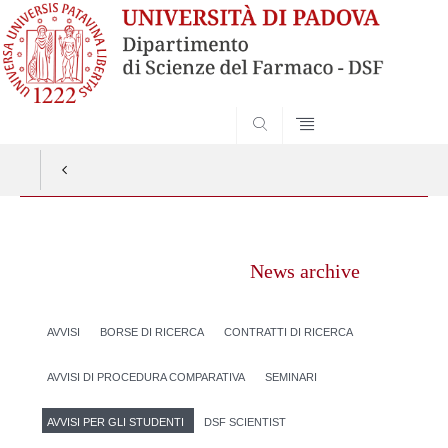
SEARCH
Vai
al
News archive
contenuto
AVVISI
BORSE DI RICERCA
CONTRATTI DI RICERCA
AVVISI DI PROCEDURA COMPARATIVA
SEMINARI
AVVISI PER GLI STUDENTI
DSF SCIENTIST