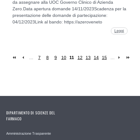
da assegnare alla UOC Governo Clinico di Azienda
Zero.Data apertura domande 14/11/2023Scadenza per la
presentazione delle domande di partecipazione:
04/12/2023Link al bando: https://azeroveneto
Leggi
…
7
8
9
10
11
12
13
14
15
…
Pages
DIPARTIMENTO DI SCIENZE DEL
FARMACO
Amministrazione Trasparente