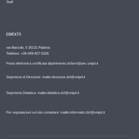
Staff
CONTATTI
via Marzolo, 5 35131 Padova
Telefono: +39-049-827-5326
Posta elettronica certificata dipartimento.dsfarm@pec.unipd.it
Segreteria di Direzione: mailto:direzione.dsf@unipd.it
Segreteria Didattica: mailto:didattica.dsf@unipd.it
Per segnalazioni sul sito contattare: mailto:informatici.dsf@unipd.it