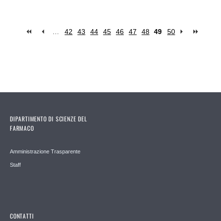
…
42
43
44
45
46
47
48
49
50
Pages
DIPARTIMENTO DI SCIENZE DEL
FARMACO
Amministrazione Trasparente
Staff
CONTATTI