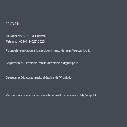
CONTATTI
via Marzolo, 5 35131 Padova
Telefono: +39-049-827-5326
Posta elettronica certificata dipartimento.dsfarm@pec.unipd.it
Segreteria di Direzione: mailto:direzione.dsf@unipd.it
Segreteria Didattica: mailto:didattica.dsf@unipd.it
Per segnalazioni sul sito contattare: mailto:informatici.dsf@unipd.it