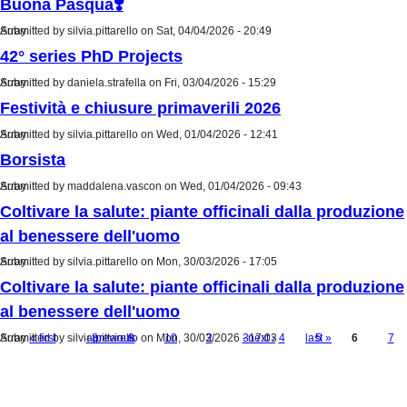
Buona Pasqua❣️
Submitted by
Array
silvia.pittarello
on Sat, 04/04/2026 - 20:49
42° series PhD Projects
Submitted by
Array
daniela.strafella
on Fri, 03/04/2026 - 15:29
Festività e chiusure primaverili 2026
Submitted by
Array
silvia.pittarello
on Wed, 01/04/2026 - 12:41
Borsista
Submitted by
Array
maddalena.vascon
on Wed, 01/04/2026 - 09:43
Coltivare la salute: piante officinali dalla produzione
al benessere dell'uomo
Submitted by
Array
silvia.pittarello
on Mon, 30/03/2026 - 17:05
Coltivare la salute: piante officinali dalla produzione
al benessere dell'uomo
Submitted by
Array
« first
silvia.pittarello
‹ previous
8
9
on Mon, 30/03/2026 - 17:03
10
…
2
…
3
next ›
4
last »
5
6
7
Pages