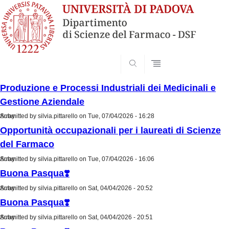
SEARCH
Produzione e Processi Industriali dei Medicinali e
Gestione Aziendale
Submitted by
Array
silvia.pittarello
on Tue, 07/04/2026 - 16:28
Opportunità occupazionali per i laureati di Scienze
del Farmaco
Submitted by
Array
silvia.pittarello
on Tue, 07/04/2026 - 16:06
Buona Pasqua❣️
Submitted by
Array
silvia.pittarello
on Sat, 04/04/2026 - 20:52
Buona Pasqua❣️
Submitted by
Array
silvia.pittarello
on Sat, 04/04/2026 - 20:51