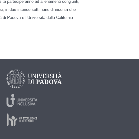
sità parteciperanno ad allenamenti congiunti,
si, in due intense settimane di incontri che
tà di Padova e l’Università della California