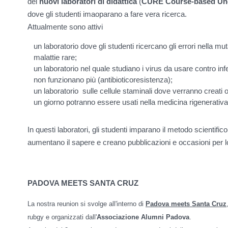
dei
nuovi laboratori di didattica
(
CURE Course-based Und
dove gli studenti imaoparano a fare vera ricerca.
Attualmente sono attivi
un laboratorio dove gli studenti ricercano gli errori nella
malattie rare;
un laboratorio
nel quale studiano i virus da usare contro infez
non funzionano più (antibioticoresistenza);
un laboratorio
sulle cellule staminali dove verranno creati or
un giorno potranno essere usati nella medicina rigenerativa
In questi laboratori, gli studenti imparano il metodo scientifico
aumentano il sapere e creano pubblicazioni e occasioni per lo
PADOVA MEETS SANTA CRUZ
La nostra reunion si svolge all'interno di
Padova meets Santa Cruz
rubgy e
organizzati dall'
Associazione Alumni Padova
.