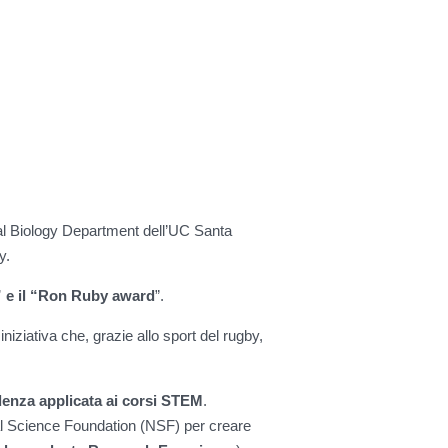
al Biology Department dell’UC Santa
y.
” e il “Ron Ruby award
”.
niziativa che, grazie allo sport del rugby,
denza applicata ai corsi STEM
.
nal Science Foundation (NSF) per creare