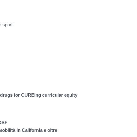
o sport
drugs for CUREing curricular equity
 DSF
obilità in California e oltre