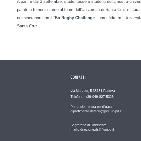
A partire dal 3 settembre, studentesse e studenti della nostra univer
partite e tornei insieme al team dell'Università di Santa Cruz misurar
culmineranno con il “
Bo Rugby Challenge
”: una sfida tra l’Universi
Santa Cruz.
CONTATTI
via Marzolo, 5 35131 Padova
Telefono: +39-049-827-5326
Posta elettronica certificata
dipartimento.dsfarm@pec.unipd.it
Segreteria di Direzione:
mailto:direzione.dsf@unipd.it