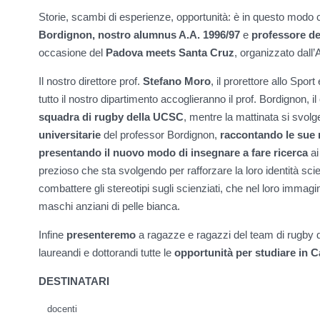
Storie, scambi di esperienze, opportunità: è in questo modo
Bordignon, nostro alumnus A.A. 1996/97
e
professore de
occasione del
Padova meets Santa Cruz
, organizzato dall
Il nostro direttore prof.
Stefano Moro
, il prorettore allo Spor
tutto il nostro dipartimento accoglieranno il prof. Bordignon,
squadra di rugby della UCSC
, mentre la mattinata si svol
universitarie
del professor Bordignon,
raccontando le sue r
presentando il nuovo modo di insegnare a fare ricerca
ai
prezioso che sta svolgendo per rafforzare la loro identità scie
combattere gli stereotipi sugli scienziati, che nel loro imma
maschi anziani di pelle bianca.
Infine
presenteremo
a ragazze e ragazzi del team di rugby
laureandi e dottorandi tutte le
opportunità per studiare in C
DESTINATARI
docenti