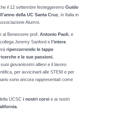
 che il 12 settembre festeggeremo
Guido
ll’anno della UC Santa Cruz
, in Italia in
’Associazione Alumni.
t e al Benessere prof.
Antonio Paoli
, e
 il collega Jeremy Sanford e
l’intera
gerà
ripercorrendo le tappe
icerche e le sue passioni
,
 suoi giovanissimi allievi e il lavoro
ntifica, per avvicinarli alle STEM e per
ginario sono ancora rappresentati come
 della UCSC
i nostri corsi
e ai nostri
alifornia
.