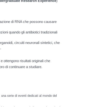
ergraduate Research Experience
)
 mutazione di RNA che possono causare
ioni quando gli antibiotici tradizionali
ganoidi, circuiti neuronali sintetici, che
.
 e ottengono risultati originali che
ro di continuare a studiare.
,
una serie di eventi
dedicati al mondo del