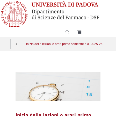
SEARCH
Inizio delle lezioni e orari primo semestre a.a. 2025-26
Vai
al
contenuto
Inizio delle lezioni e orari primo