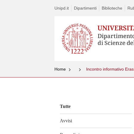
Unipd.it
Dipartimenti
Biblioteche
Rub
Home
Incontro informativo Era
Vai
al
contenuto
Tutte
Avvisi