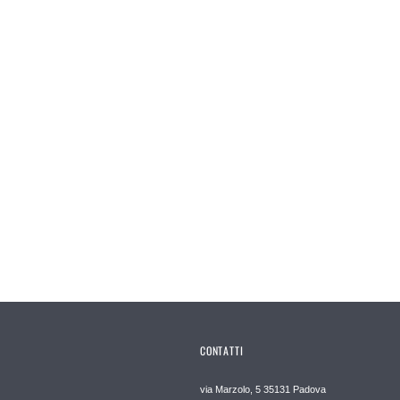
CONTATTI
via Marzolo, 5 35131 Padova