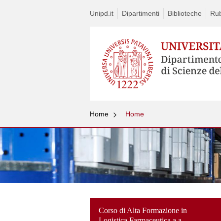
Unipd.it
Dipartimenti
Biblioteche
Rub
Home
Home
Corso di Alta Formazione in
Logistica Farmaceutica a.a.