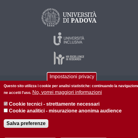
Impostazioni privacy
© 2026 Università di Padova - Tutti i diritti riservati
Questo sito utilizza i cookie per analisi statistiche: continuando la navigazion
No, vorrei maggiori informazioni
ne accetti l'uso.
P.I. 00742430283 C.F. 80006480281
Informazioni su questo sito
Privacy policy
Cookie tecnici - strettamente necessari
Cookie analitici - misurazione anonima audience
Salva preferenze