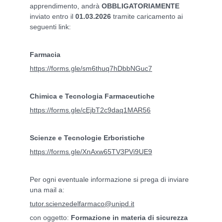
apprendimento, andrà
OBBLIGATORIAMENTE
inviato entro il
01.03.2026
tramite caricamento ai
seguenti link:
Farmacia
https://forms.gle/sm6thuq7hDbbNGuc7
Chimica e Tecnologia Farmaceutiche
https://forms.gle/cEjbT2c9daq1MAR56
Scienze e Tecnologie Erboristiche
https://forms.gle/XnAxw65TV3PVi9UE9
Per ogni eventuale informazione si prega di inviare
una mail a:
tutor.scienzedelfarmaco@unipd.it
con oggetto:
Formazione in materia di sicurezza