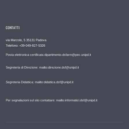
CONTATTI
via Marzolo, 5 35131 Padova
Telefono: +39-049-827-5326
Posta elettronica certificata dipartimento.dsfarm@pec.unipd.it
Segreteria di Direzione: mailto:direzione.dsf@unipd.it
Segreteria Didattica: mailto:didattica.dsf@unipd.it
Per segnalazioni sul sito contattare: mailto:informatici.dsf@unipd.it