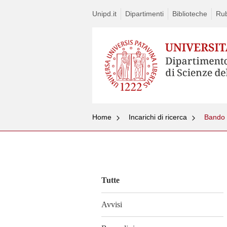
Unipd.it
Dipartimenti
Biblioteche
Rub
Home
Incarichi di ricerca
Bando 
Vai
al
contenuto
Tutte
Avvisi